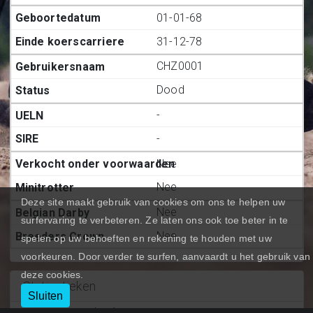
01-01-68
31-12-78
CHZ0001
Dood
-
-
Nee
Nee
Deze site maakt gebruik van cookies om ons te helpen uw
Nee
surfervaring te verbeteren. Ze laten ons ook toe beter in te
Nee
spelen op uw behoeften en rekening te houden met uw
voorkeuren. Door verder te surfen, aanvaardt u het gebruik van
deze cookies.
Statiestieken
Sluiten
Deelnemingen (BE.)
:
0