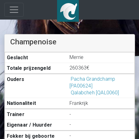
Champenoise
Merrie
260363€
Pacha Grandchamp
[PA00624]
Qalabcheh [QAL0060]
Frankrijk
-
-
-