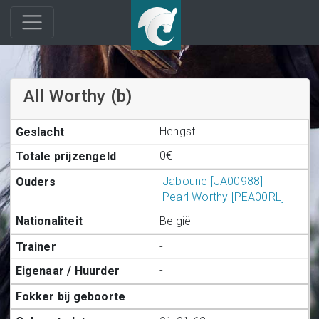
All Worthy (b)
Hengst
0€
Jaboune [JA00988]
Pearl Worthy [PEA00RL]
België
-
-
-