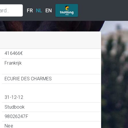
FR
NL
EN
416466€
Frankrijk
ECURIE DES CHARMES
31-12-12
Studbook
98026247F
Nee