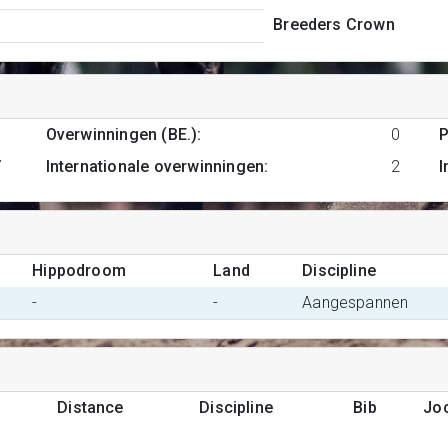
Breeders Crown
Overwinningen (BE.)
:
0
P
7
Internationale overwinningen
:
2
I
Hippodroom
Land
Discipline
-
-
Aangespannen
Distance
Discipline
Bib
Jo