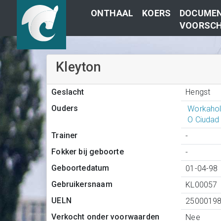
ONTHAAL
KOERS
DOCUMEN
VOORSCH
Kleyton
Hengst
Geslacht
Ouders
Workahol
O Ciudad
Trainer
-
Fokker bij geboorte
-
Geboortedatum
01-04-98
Gebruikersnaam
KL00057
UELN
2500019
Verkocht onder voorwaarden
Nee