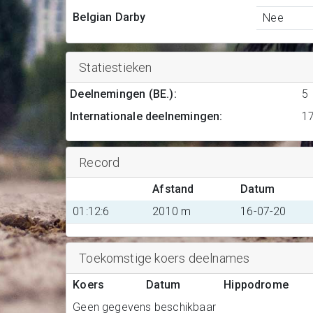
Belgian Darby
Nee
Statiestieken
Deelnemingen (BE.)
:
5
Internationale deelnemingen
:
1
Record
Afstand
Datum
01:12:6
2010 m
16-07-20
Toekomstige koers deelnames
Koers
Datum
Hippodrome
Geen gegevens beschikbaar