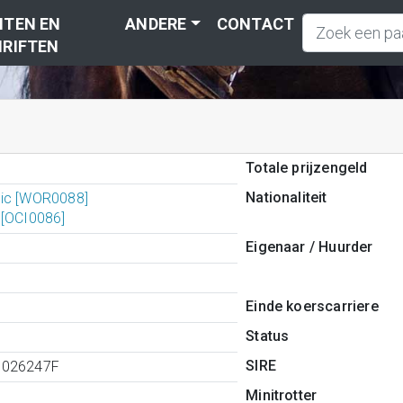
TEN EN
ANDERE
CONTACT
RIFTEN
Totale prijzengeld
Nationaliteit
ic [WOR0088]
 [OCI0086]
Eigenaar / Huurder
Einde koerscarriere
Status
SIRE
8026247F
Minitrotter