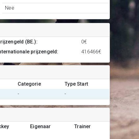
Nee
rijzengeld (BE.)
:
0€
nternationale prijzengeld
:
416466€
Categorie
Type Start
-
-
ckey
Eigenaar
Trainer