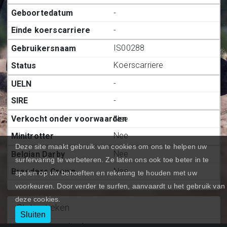
-
-
IS00288
Koerscarriere
-
-
Nee
Nee
Deze site maakt gebruik van cookies om ons te helpen uw
Nee
surfervaring te verbeteren. Ze laten ons ook toe beter in te
Nee
spelen op uw behoeften en rekening te houden met uw
voorkeuren. Door verder te surfen, aanvaardt u het gebruik van
deze cookies.
Statiestieken
Sluiten
Deelnemingen (BE.)
:
0