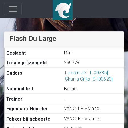
Flash Du Large
Ruin
29077€
Lincoln Jet [LI00335]
Shania Criks [SH00620]
België
-
VANCLEF Viviane
VANCLEF Viviane