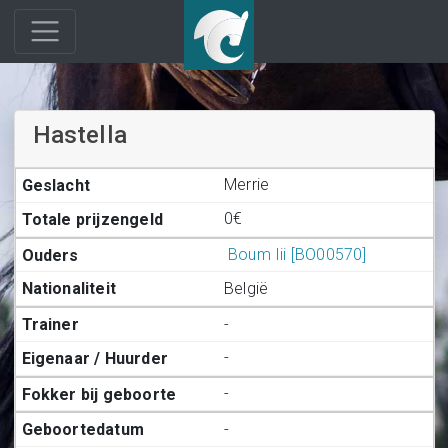
Hastella
Merrie
0€
Boum Iii [BO00570]
België
-
-
-
-