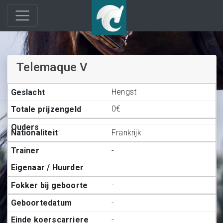
Telemaque V
Hengst
0€
Frankrijk
-
-
-
-
-