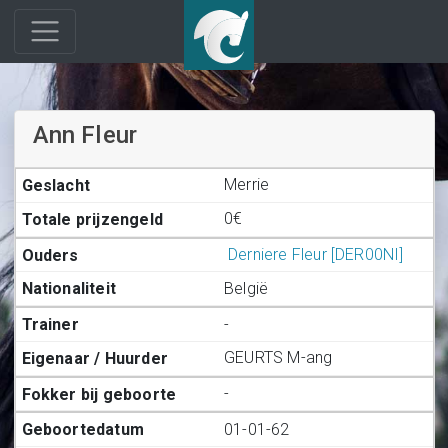
Ann Fleur
Merrie
0€
Derniere Fleur [DER00NI]
België
-
GEURTS M-ang
-
01-01-62