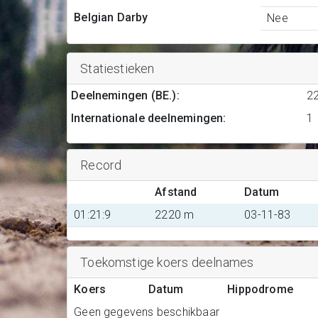
Belgian Darby
Nee
Statiestieken
Deelnemingen (BE.)
:
2
Internationale deelnemingen
:
1
Record
Afstand
Datum
01:21:9
2220 m
03-11-83
Toekomstige koers deelnames
Koers
Datum
Hippodrome
Geen gegevens beschikbaar