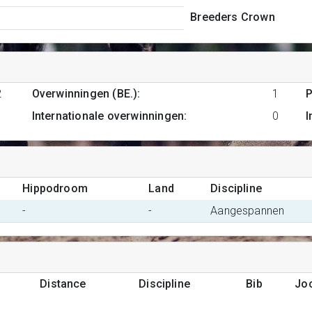
Breeders Crown
2
Overwinningen (BE.)
:
1
P
Internationale overwinningen
:
0
I
Hippodroom
Land
Discipline
-
-
Aangespannen
Distance
Discipline
Bib
Jo