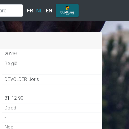
FR
NL
EN
2023€
België
DEVOLDER Joris
31-12-90
Dood
-
Nee