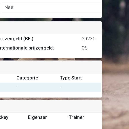
Nee
rijzengeld (BE.)
:
2023€
nternationale prijzengeld
:
0€
Categorie
Type Start
-
-
ckey
Eigenaar
Trainer