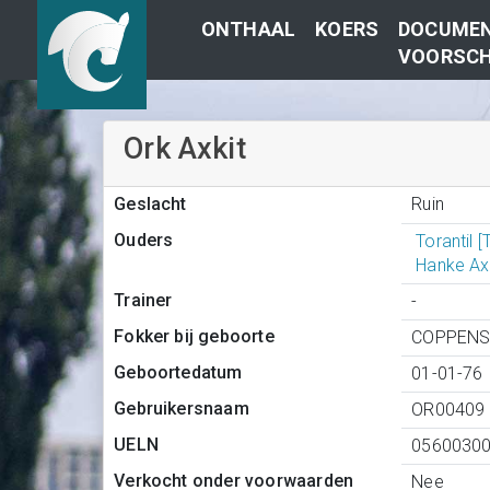
ONTHAAL
KOERS
DOCUMEN
VOORSCH
Ork Axkit
Ruin
Geslacht
Ouders
Torantil 
Hanke Ax
Trainer
-
Fokker bij geboorte
COPPENS 
Geboortedatum
01-01-76
Gebruikersnaam
OR00409
UELN
0560030
Verkocht onder voorwaarden
Nee