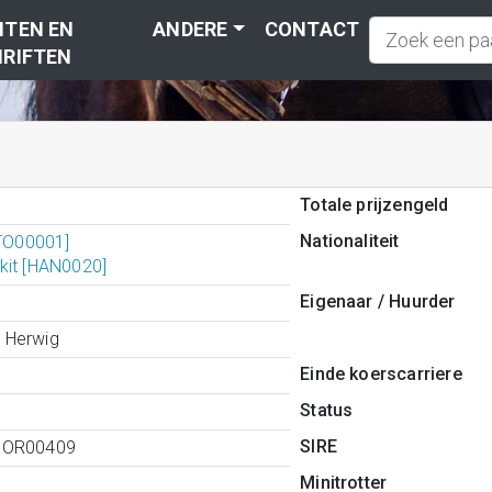
TEN EN
ANDERE
CONTACT
RIFTEN
Totale prijzengeld
Nationaliteit
[TO00001]
kit [HAN0020]
Eigenaar / Huurder
Herwig
Einde koerscarriere
Status
SIRE
0OR00409
Minitrotter