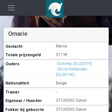
Omarie
Merrie
5119€
Elckerlijc [EL00579]
Gloria Rietlanden
[GL00146]
België
-
STICKERS Daniel
STICKERS Daniel