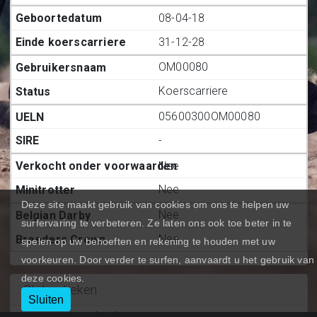
08-04-18
31-12-28
OM00080
Koerscarriere
05600300OM00080
-
Nee
Nee
Deze site maakt gebruik van cookies om ons te helpen uw
Nee
surfervaring te verbeteren. Ze laten ons ook toe beter in te
Nee
spelen op uw behoeften en rekening te houden met uw
voorkeuren. Door verder te surfen, aanvaardt u het gebruik van
deze cookies.
Statiestieken
Sluiten
Deelnemingen (BE.)
:
38