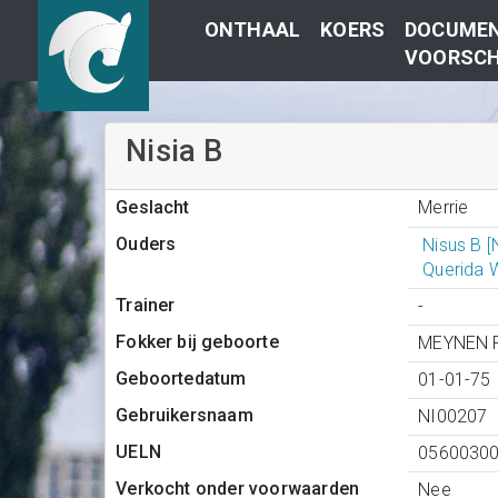
ONTHAAL
KOERS
DOCUMEN
VOORSCH
Nisia B
Merrie
Geslacht
Ouders
Nisus B 
Querida 
Trainer
-
Fokker bij geboorte
MEYNEN P
Geboortedatum
01-01-75
Gebruikersnaam
NI00207
UELN
0560030
Verkocht onder voorwaarden
Nee