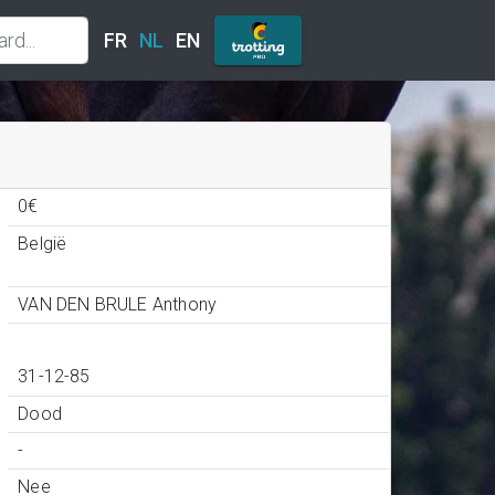
FR
NL
EN
0€
België
VAN DEN BRULE Anthony
31-12-85
Dood
-
Nee