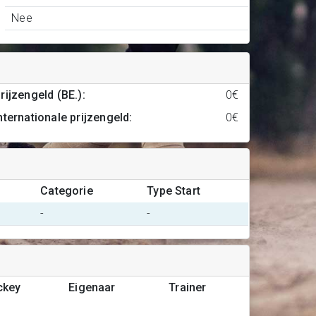
Nee
rijzengeld (BE.)
:
0€
nternationale prijzengeld
:
0€
Categorie
Type Start
-
-
ckey
Eigenaar
Trainer