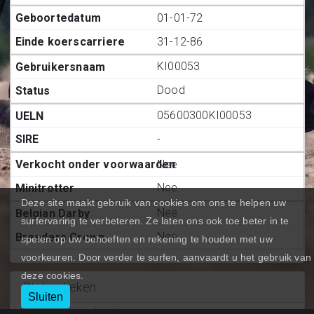
01-01-72
31-12-86
KI00053
Dood
05600300KI00053
-
Nee
Nee
Deze site maakt gebruik van cookies om ons te helpen uw
Nee
surfervaring te verbeteren. Ze laten ons ook toe beter in te
Nee
spelen op uw behoeften en rekening te houden met uw
voorkeuren. Door verder te surfen, aanvaardt u het gebruik van
deze cookies.
Statiestieken
Sluiten
Deelnemingen (BE.)
:
0