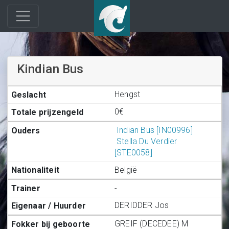
Kindian Bus
Hengst
0€
Indian Bus [IN00996]
Stella Du Verdier
[STE0058]
België
-
DERIDDER Jos
GREIF (DECEDEE) M