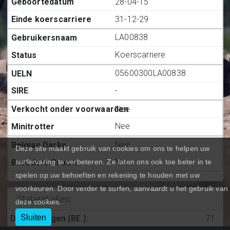
28-04-15
31-12-29
LA00838
Koerscarriere
05600300LA00838
-
Nee
Nee
Nee
Deze site maakt gebruik van cookies om ons te helpen uw
Nee
surfervaring te verbeteren. Ze laten ons ook toe beter in te
spelen op uw behoeften en rekening te houden met uw
voorkeuren. Door verder te surfen, aanvaardt u het gebruik van
Statiestieken
deze cookies.
Sluiten
Deelnemingen (BE.)
:
71