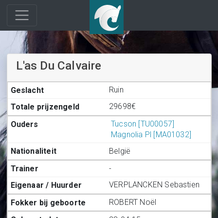
L'as Du Calvaire
Ruin
29698€
Tucson [TU00057]
Magnolia Pl [MA01032]
België
-
VERPLANCKEN Sebastien
ROBERT Noël