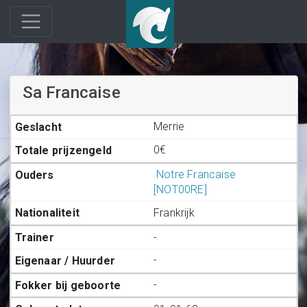
Sa Francaise
Merrie
0€
Notre Francaise
[NOT00RE]
Frankrijk
-
-
-