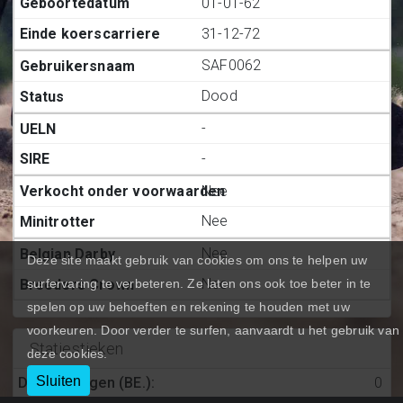
01-01-62
31-12-72
SAF0062
Dood
-
-
Nee
Nee
Nee
Deze site maakt gebruik van cookies om ons te helpen uw
Nee
surfervaring te verbeteren. Ze laten ons ook toe beter in te
spelen op uw behoeften en rekening te houden met uw
voorkeuren. Door verder te surfen, aanvaardt u het gebruik van
Statiestieken
deze cookies.
Sluiten
Deelnemingen (BE.)
:
0