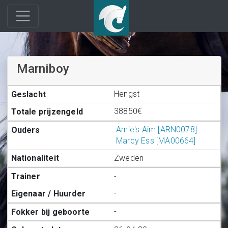
Marniboy
Hengst
38850€
Arnie's Aim [ARN0078]
Marcy Ess [MA00664]
Zweden
-
-
-