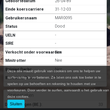
26-04-89
31-12-03
MAR0095
Dood
-
-
Nee
Nee
Nee
Deze site maakt gebruik van cookies om ons te helpen uw
Nee
surfervaring te verbeteren. Ze laten ons ook toe beter in te
spelen op uw behoeften en rekening te houden met uw
voorkeuren. Door verder te surfen, aanvaardt u het gebruik van
Statiestieken
deze cookies.
Sluiten
Deelnemingen (BE.)
:
33