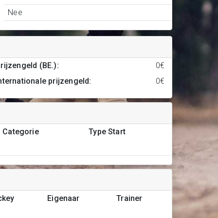
Nee
rijzengeld (BE.)
:
0€
nternationale prijzengeld
:
0€
Categorie
Type Start
ckey
Eigenaar
Trainer