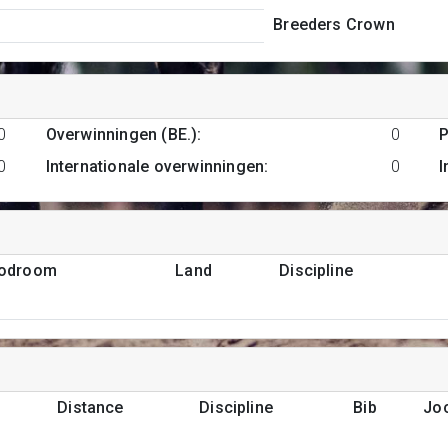
Breeders Crown
0
Overwinningen (BE.)
:
0
P
0
Internationale overwinningen
:
0
I
podroom
Land
Discipline
Distance
Discipline
Bib
Jo