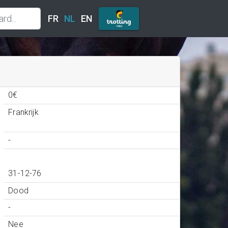
FR
NL
EN
0€
Frankrijk
-
31-12-76
Dood
-
Nee