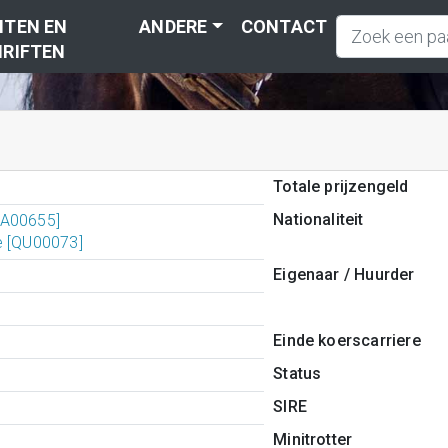
TEN EN
ANDERE
CONTACT
RIFTEN
Totale prijzengeld
Nationaliteit
MA00655]
e [QU00073]
Eigenaar / Huurder
Einde koerscarriere
Status
SIRE
Minitrotter