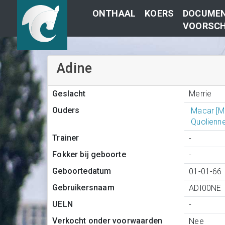
ONTHAAL
KOERS
DOCUMEN
VOORSCH
Adine
Merrie
Geslacht
Ouders
Macar [
Quolienn
Trainer
-
Fokker bij geboorte
-
Geboortedatum
01-01-66
Gebruikersnaam
ADI00NE
UELN
-
Verkocht onder voorwaarden
Nee