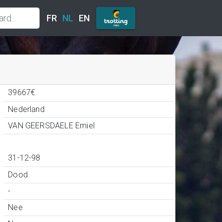
FR
NL
EN
39667€
Nederland
VAN GEERSDAELE Emiel
31-12-98
Dood
-
Nee