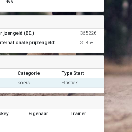
Nee
rijzengeld (BE.)
:
36522€
nternationale prijzengeld
:
3145€
Categorie
Type Start
koers
Elastiek
ckey
Eigenaar
Trainer