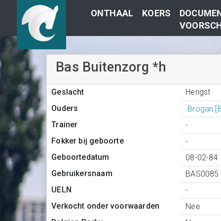
ONTHAAL
KOERS
DOCUMEN
VOORSCH
Bas Buitenzorg *h
Hengst
Geslacht
Ouders
Brogan [
Trainer
-
Fokker bij geboorte
-
Geboortedatum
08-02-84
Gebruikersnaam
BAS0085
UELN
-
Verkocht onder voorwaarden
Nee