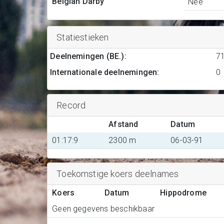
Belgian Darby
Nee
Statiestieken
Deelnemingen (BE.)
:
7
Internationale deelnemingen
:
0
Record
Afstand
Datum
01:17:9
2300 m
06-03-91
Toekomstige koers deelnames
Koers
Datum
Hippodrome
Geen gegevens beschikbaar