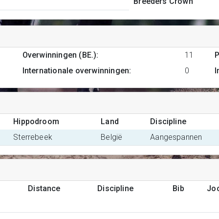
Breeders Crown
1
Overwinningen (BE.)
:
11
P
Internationale overwinningen
:
0
I
Hippodroom
Land
Discipline
Sterrebeek
België
Aangespannen
Distance
Discipline
Bib
Jo