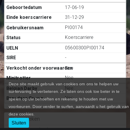
17-06-19
31-12-29
PI00174
Koerscarriere
05600300PI00174
-
Nee
Nee
Deze site maakt gebruik van cookies om ons te helpen uw
Nee
surfervaring te verbeteren. Ze laten ons ook toe beter in te
Nee
spelen op uw behoeften en rekening te houden met uw
voorkeuren. Door verder te surfen, aanvaardt u het gebruik van
deze cookies.
Statiestieken
Sluiten
Deelnemingen (BE.)
:
44