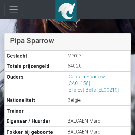
Pipa Sparrow
Merrie
6402€
Captain Sparrow
[CA01156]
Elle Est Belle [EL00219]
België
-
BALCAEN Marc
BALCAEN Marc