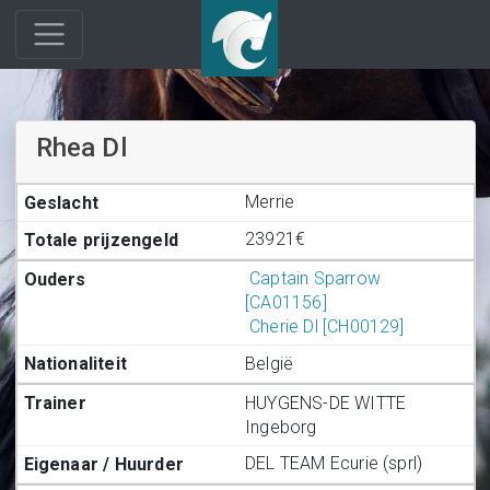
Rhea Dl
Merrie
23921€
Captain Sparrow
[CA01156]
Cherie Dl [CH00129]
België
HUYGENS-DE WITTE
Ingeborg
DEL TEAM Ecurie (sprl)