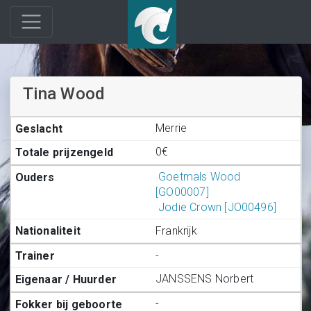
Tina Wood
Merrie
0€
Goetmals Wood
[GO00007]
Jodie Crown [JO00496]
Frankrijk
-
JANSSENS Norbert
-