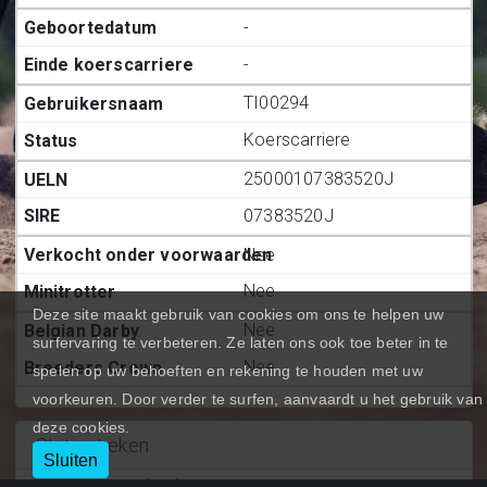
-
-
TI00294
Koerscarriere
25000107383520J
07383520J
Nee
Nee
Deze site maakt gebruik van cookies om ons te helpen uw
Nee
surfervaring te verbeteren. Ze laten ons ook toe beter in te
Nee
spelen op uw behoeften en rekening te houden met uw
voorkeuren. Door verder te surfen, aanvaardt u het gebruik van
deze cookies.
Statiestieken
Sluiten
Deelnemingen (BE.)
:
0