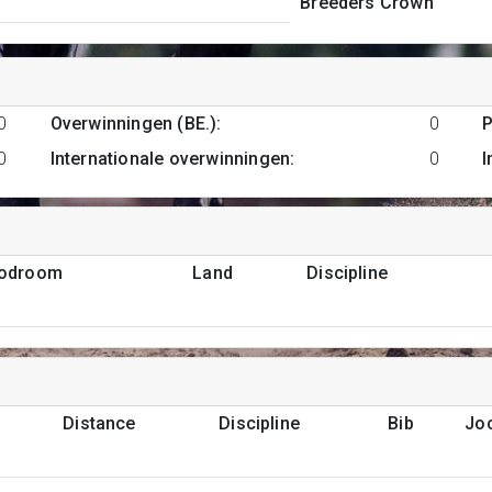
Breeders Crown
0
Overwinningen (BE.)
:
0
P
0
Internationale overwinningen
:
0
I
podroom
Land
Discipline
Distance
Discipline
Bib
Jo