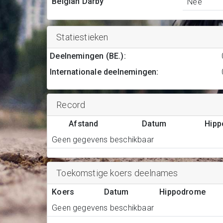
Belgian Darby
Nee
Statiestieken
Deelnemingen (BE.)
:
Internationale deelnemingen
:
Record
Afstand
Datum
Hip
Geen gegevens beschikbaar
Toekomstige koers deelnames
Koers
Datum
Hippodrome
Geen gegevens beschikbaar