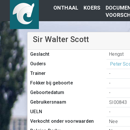
ONTHAAL
KOERS
DOCUMEN
VOORSCH
Sir Walter Scott
Hengst
Geslacht
Ouders
Peter Sc
Trainer
-
Fokker bij geboorte
-
Geboortedatum
-
Gebruikersnaam
SI00843
UELN
-
Verkocht onder voorwaarden
Nee