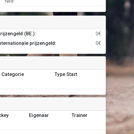
Nee
rijzengeld (BE.)
:
0€
nternationale prijzengeld
:
0€
Categorie
Type Start
ckey
Eigenaar
Trainer