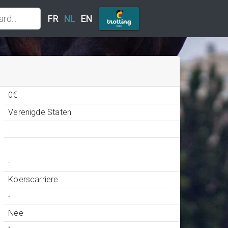
FR
NL
EN
0€
Verenigde Staten
-
-
Koerscarriere
-
Nee