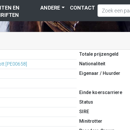
TEN EN
ANDERE
CONTACT
RIFTEN
Totale prijzengeld
Nationaliteit
ott [PE00658]
Eigenaar / Huurder
Einde koerscarriere
Status
SIRE
Minitrotter