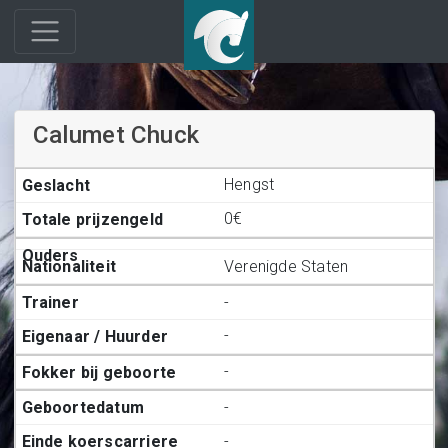
Calumet Chuck
Hengst
0€
Verenigde Staten
-
-
-
-
-