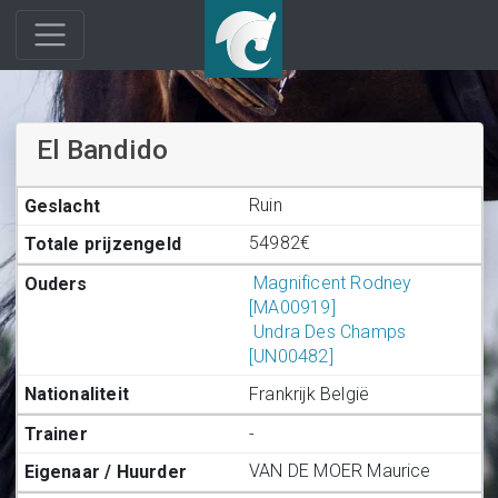
El Bandido
Ruin
54982€
Magnificent Rodney
[MA00919]
Undra Des Champs
[UN00482]
Frankrijk België
-
VAN DE MOER Maurice