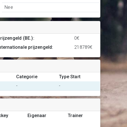
Nee
rijzengeld (BE.)
:
0€
nternationale prijzengeld
:
218789€
Categorie
Type Start
-
-
ckey
Eigenaar
Trainer