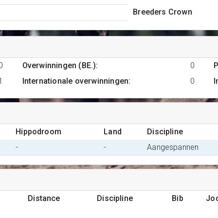
Breeders Crown
0
Overwinningen (BE.)
:
0
P
1
Internationale overwinningen
:
0
I
Hippodroom
Land
Discipline
-
-
Aangespannen
Distance
Discipline
Bib
Jo