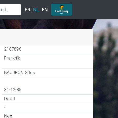
FR
NL
EN
218789€
Frankrijk
BAUDRON Gilles
31-12-85
Dood
-
Nee