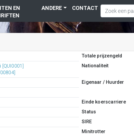
TEN EN
ANDERE
CONTACT
RIFTEN
Totale prijzengeld
Nationaliteit
ii [QUI0001]
Y00804]
Eigenaar / Huurder
Einde koerscarriere
Status
SIRE
Minitrotter