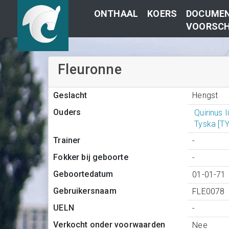
ONTHAAL
KOERS
DOCUMEN
VOORSCH
Fleuronne
Hengst
Geslacht
Ouders
Quirinus I
Tyska [T
Trainer
-
Fokker bij geboorte
-
Geboortedatum
01-01-71
Gebruikersnaam
FLE0078
UELN
-
Verkocht onder voorwaarden
Nee