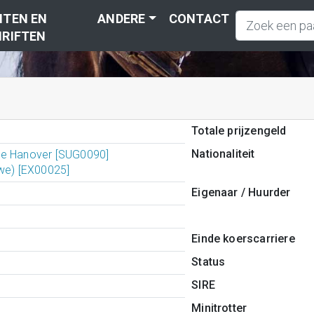
TEN EN
ANDERE
CONTACT
RIFTEN
Totale prijzengeld
Nationaliteit
e Hanover [SUG0090]
swe) [EX00025]
Eigenaar / Huurder
Einde koerscarriere
Status
SIRE
Minitrotter