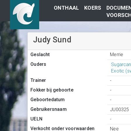
ONTHAAL
KOERS
DOCUMEN
VOORSCH
Judy Sund
Merrie
Geslacht
Ouders
Sugarcan
Exotic (
Trainer
-
Fokker bij geboorte
-
Geboortedatum
-
Gebruikersnaam
JU00325
UELN
-
Verkocht onder voorwaarden
Nee