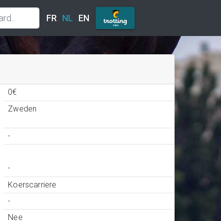
FR
NL
EN
0€
Zweden
-
-
Koerscarriere
-
Nee