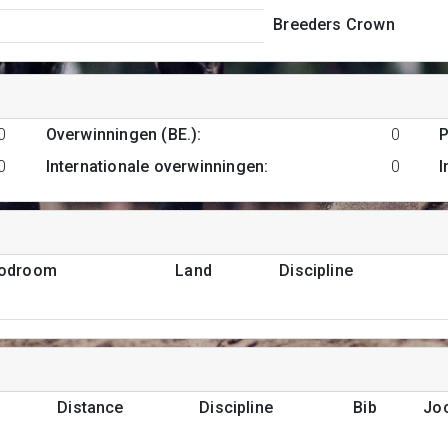
Breeders Crown
0
Overwinningen (BE.)
:
0
P
0
Internationale overwinningen
:
0
I
podroom
Land
Discipline
Distance
Discipline
Bib
Jo