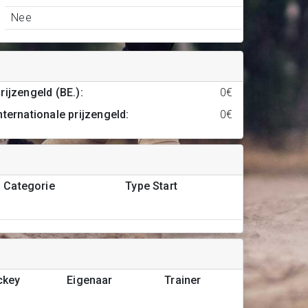
Nee
rijzengeld (BE.)
:
0€
nternationale prijzengeld
:
0€
Categorie
Type Start
ckey
Eigenaar
Trainer