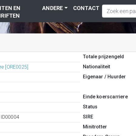
TEN EN
ANDERE
CONTACT
RIFTEN
Totale prijzengeld
Nationaliteit
rre [ORE0025]
Eigenaar / Huurder
Einde koerscarriere
Status
SIRE
0ID00004
Minitrotter