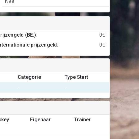
Nee
rijzengeld (BE.)
:
0€
nternationale prijzengeld
:
0€
Categorie
Type Start
-
-
ckey
Eigenaar
Trainer