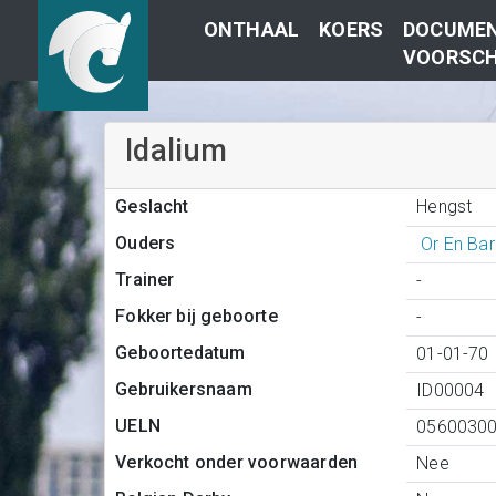
ONTHAAL
KOERS
DOCUMEN
VOORSCH
Idalium
Hengst
Geslacht
Ouders
Or En Ba
Trainer
-
Fokker bij geboorte
-
Geboortedatum
01-01-70
Gebruikersnaam
ID00004
UELN
0560030
Verkocht onder voorwaarden
Nee