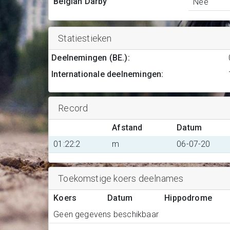
Belgian Darby
Nee
Statiestieken
Deelnemingen (BE.)
:
Internationale deelnemingen
:
Record
Afstand
Datum
01:22:2
m
06-07-20
Toekomstige koers deelnames
Koers
Datum
Hippodrome
Geen gegevens beschikbaar