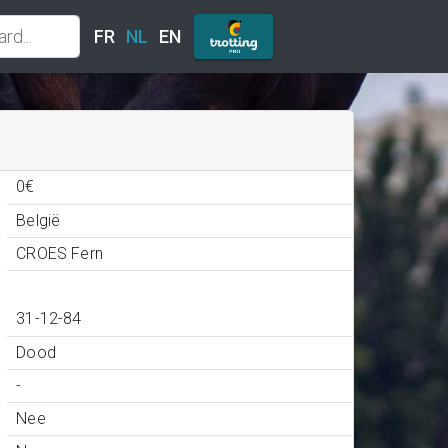
FR
NL
EN
0€
België
CROES Fern
31-12-84
Dood
-
Nee