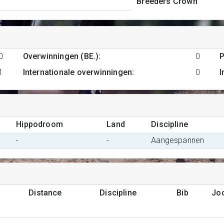
Breeders Crown
0
Overwinningen (BE.)
:
0
P
1
Internationale overwinningen
:
0
I
Hippodroom
Land
Discipline
-
-
Aangespannen
Distance
Discipline
Bib
Jo